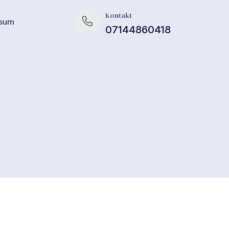
Kontakt
ssum
07144860418