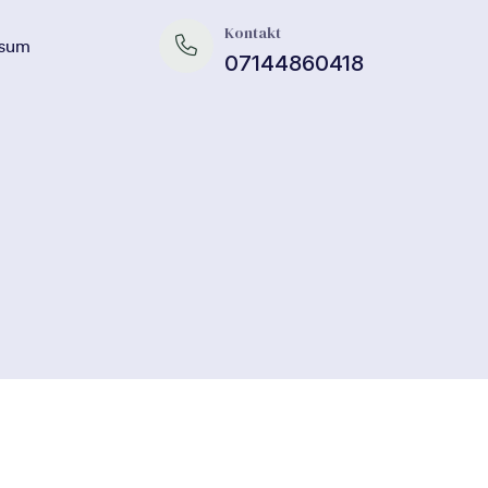
Kontakt
ssum
07144860418